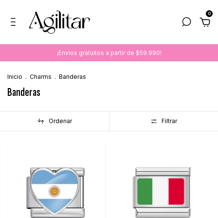
0
¡Envíos gratuitos a partir de $59.990!
Inicio
.
Charms
.
Banderas
Banderas
Ordenar
Filtrar