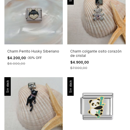
Charm Perrito Husky Siberiano
Charm colgante osito corazón
de cristal
$4.200,00
-
30
%
OFF
$4.900,00
$6.000,00
$7.000,00
Sin stock
Sin stock