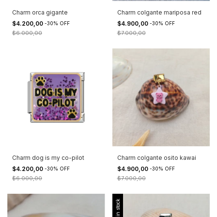
Charm orca gigante
Charm colgante mariposa red
$4.200,00
$4.900,00
-
30
%
OFF
-
30
%
OFF
$6.000,00
$7.000,00
Charm dog is my co-pilot
Charm colgante osito kawai
$4.200,00
$4.900,00
-
30
%
OFF
-
30
%
OFF
$6.000,00
$7.000,00
Sin stock