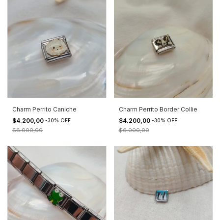
Charm Perrito Caniche
Charm Perrito Border Collie
$4.200,00
$4.200,00
-
30
%
OFF
-
30
%
OFF
$6.000,00
$6.000,00