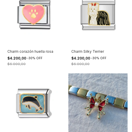
Charm corazón huella rosa
Charm Silky Terrier
$4.200,00
$4.200,00
-
30
%
OFF
-
30
%
OFF
$6.000,00
$6.000,00