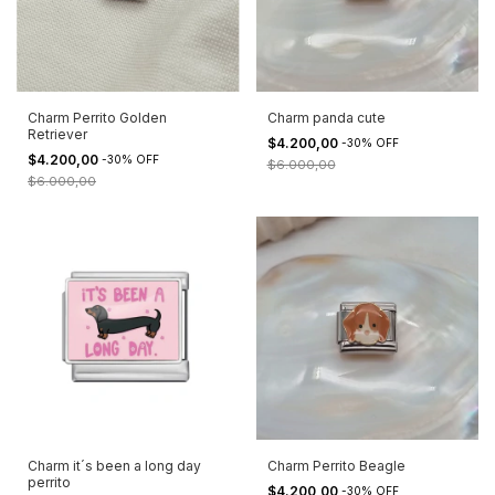
Charm Perrito Golden
Charm panda cute
Retriever
$4.200,00
-
30
%
OFF
$4.200,00
-
30
%
OFF
$6.000,00
$6.000,00
Charm it´s been a long day
Charm Perrito Beagle
perrito
$4.200,00
-
30
%
OFF