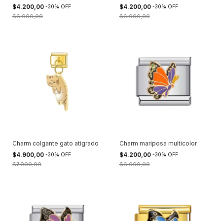
$4.200,00
$4.200,00
-
30
%
OFF
-
30
%
OFF
$6.000,00
$6.000,00
Charm colgante gato atigrado
Charm mariposa multicolor
$4.900,00
$4.200,00
-
30
%
OFF
-
30
%
OFF
$7.000,00
$6.000,00