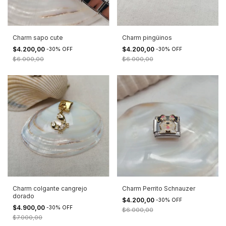
Charm sapo cute
Charm pingüinos
$4.200,00
$4.200,00
-
30
%
OFF
-
30
%
OFF
$6.000,00
$6.000,00
Charm colgante cangrejo
Charm Perrito Schnauzer
dorado
$4.200,00
-
30
%
OFF
$4.900,00
-
30
%
OFF
$6.000,00
$7.000,00