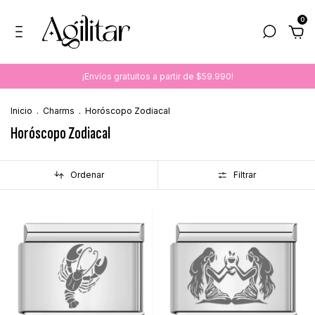
0
¡Envíos gratuitos a partir de $59.990!
Inicio
.
Charms
.
Horóscopo Zodiacal
Horóscopo Zodiacal
Ordenar
Filtrar