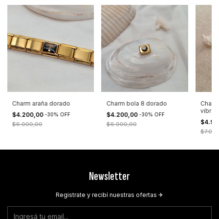
Charm araña dorado
Charm bola 8 dorado
Charm
vibran
$4.200,00
$4.200,00
-
30
%
OFF
-
30
%
OFF
$4.90
$6.000,00
$6.000,00
$7.00
Newsletter
Registrate y recibí nuestras ofertas ✈︎