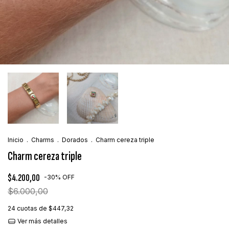
Inicio
.
Charms
.
Dorados
.
Charm cereza triple
Charm cereza triple
$4.200,00
-
30
%
OFF
$6.000,00
24
cuotas de
$447,32
Ver más detalles