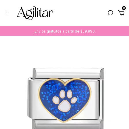
0
¡Envíos gratuitos a partir de $59.990!