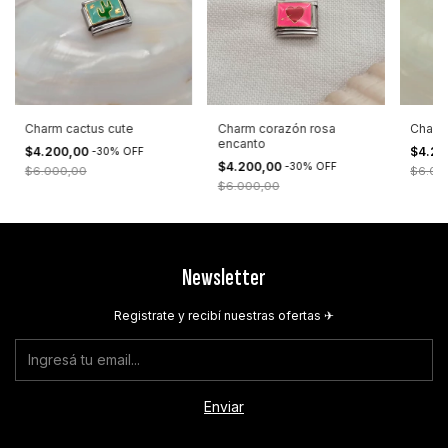
Charm cactus cute
Charm corazón rosa
Charm
encanto
$4.200,00
$4.20
-
30
%
OFF
$4.200,00
-
30
%
OFF
$6.000,00
$6.00
$6.000,00
Newsletter
Registrate y recibí nuestras ofertas ✈︎