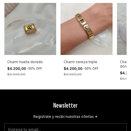
Charm huella dorado
Charm cereza triple
Charm
dorad
$4.200,00
$4.200,00
-
30
%
OFF
-
30
%
OFF
$4.20
$6.000,00
$6.000,00
$6.00
Newsletter
Registrate y recibí nuestras ofertas ✈︎