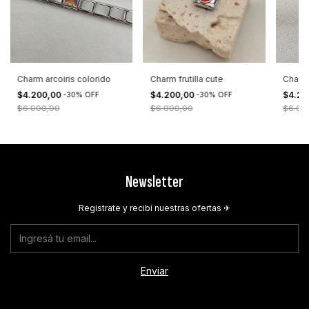
Charm arcoiris colorido
Charm frutilla cute
Charm
$4.200,00
$4.200,00
$4.20
-
30
%
OFF
-
30
%
OFF
$6.000,00
$6.000,00
$6.00
Newsletter
Registrate y recibí nuestras ofertas ✈︎