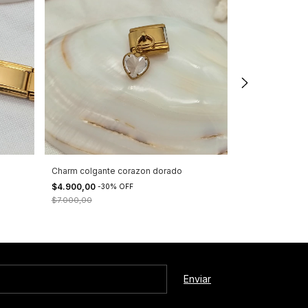
Charm colgante corazon dorado
Charm corazon
$4.900,00
$4.200,00
-
30
%
OFF
-
30
$7.000,00
$6.000,00