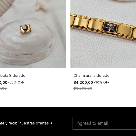
bola 8 dorado
Charm araña dorado
0,00
$4.200,00
-
30
%
OFF
-
30
%
OFF
0,00
$6.000,00
te y recibí nuestras ofertas ✈︎