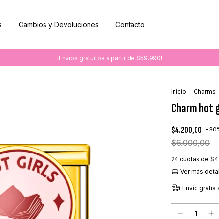
s
Cambios y Devoluciones
Contacto
¡Envíos gratuitos a partir de $59.990!
Inicio
.
Charms
Charm hot g
$4.200,00
-
30
$6.000,00
24
cuotas de
$4
Ver más deta
Envío gratis