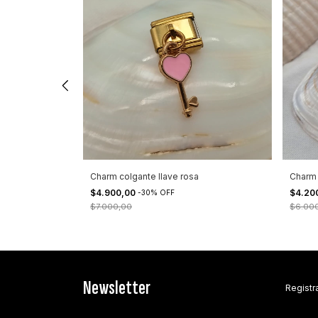
Charm colgante llave rosa
Charm 
$4.900,00
$4.20
-
30
%
OFF
$7.000,00
$6.00
Newsletter
Registra