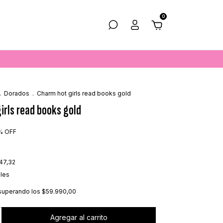
0
.
Dorados
.
Charm hot girls read books gold
irls read books gold
%
OFF
47,32
lles
superando los
$59.990,00