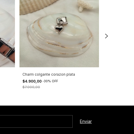
Charm colgante corazon plata
Charm sandia c
$4.900,00
$4.200,00
-
30
%
OFF
-
30
$7.000,00
$6.000,00