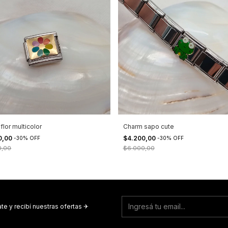
flor multicolor
Charm sapo cute
0,00
$4.200,00
-
30
%
OFF
-
30
%
OFF
0,00
$6.000,00
te y recibí nuestras ofertas ✈︎