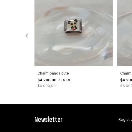
nto
Charm panda cute
Charm 
$4.200,00
$4.20
-
30
%
OFF
$6.000,00
$6.00
Newsletter
Registra