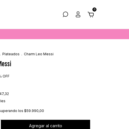
0
.
Plateados
.
Charm Leo Messi
Messi
%
OFF
47,32
lles
superando los
$59.990,00