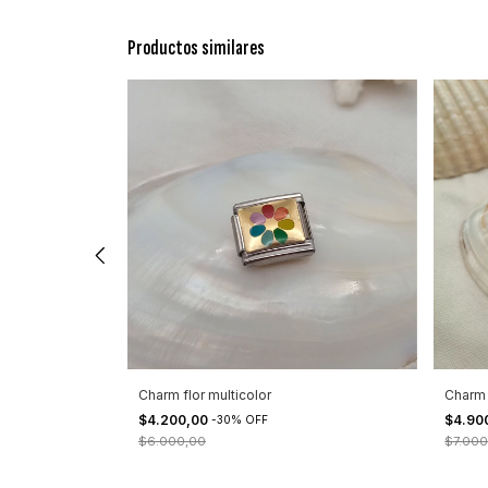
Productos similares
Charm flor multicolor
Charm 
$4.200,00
$4.90
-
30
%
OFF
$6.000,00
$7.000