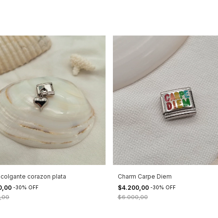
colgante corazon plata
Charm Carpe Diem
0,00
$4.200,00
-
30
%
OFF
-
30
%
OFF
,00
$6.000,00