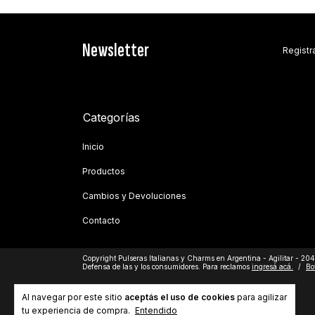
Newsletter
Registra
Categorías
Inicio
Productos
Cambios y Devoluciones
Contacto
Copyright Pulseras Italianas y Charms en Argentina - Agilitar - 20
Defensa de las y los consumidores. Para reclamos
ingresá acá.
/
Bo
Al navegar por este sitio
aceptás el uso de cookies
para agilizar
tu experiencia de compra.
Entendido