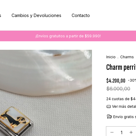
s
Cambios y Devoluciones
Contacto
¡Envíos gratuitos a partir de $59.990!
Inicio
.
Charms
Charm perri
$4.200,00
-
30
$6.000,00
24
cuotas de
$4
Ver más deta
Envío gratis