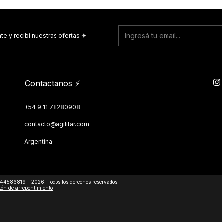
te y recibí nuestras ofertas ✈︎
Contactanos ⚡
+54 9 11 78280908
contacto@agilitar.com
Argentina
444586819 - 2026. Todos los derechos reservados.
tón de arrepentimiento