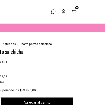
0
.
Plateados
.
Charm perrito salchicha
to salchicha
%
OFF
47,32
lles
superando los
$59.990,00