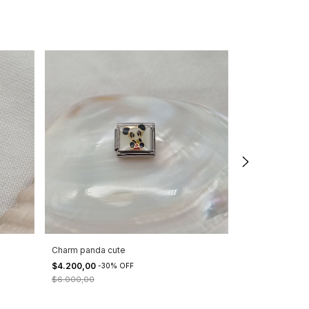
Charm panda cute
Charm corazón
$4.200,00
$4.200,00
-
30
%
OFF
-
30
$6.000,00
$6.000,00