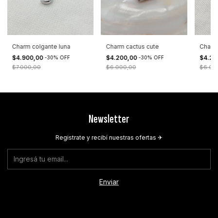
Charm colgante luna
Charm cactus cute
Charm
$4.900,00
$4.200,00
$4.20
-
30
%
OFF
-
30
%
OFF
$7.000,00
$6.000,00
$6.00
Newsletter
Registrate y recibí nuestras ofertas ✈︎